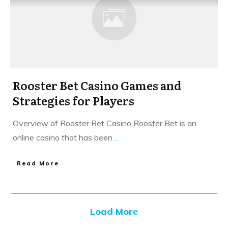
Rooster Bet Casino Games and
Strategies for Players
Overview of Rooster Bet Casino Rooster Bet is an
online casino that has been
...
​Read More
Load More