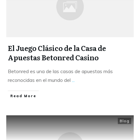
El Juego Clásico de la Casa de
Apuestas Betonred Casino
Betonred es una de las casas de apuestas más
reconocidas en el mundo del
...
​Read More
Blog