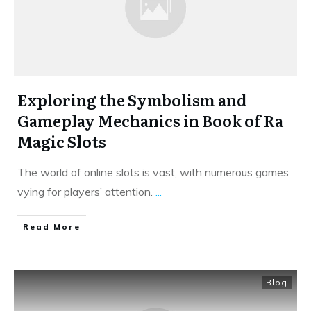
Exploring the Symbolism and
Gameplay Mechanics in Book of Ra
Magic Slots
The world of online slots is vast, with numerous games
vying for players’ attention.
...
​Read More
Blog