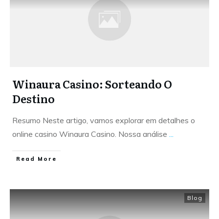
Winaura Casino: Sorteando O
Destino
Resumo Neste artigo, vamos explorar em detalhes o
online casino Winaura Casino. Nossa análise
...
​Read More
Blog