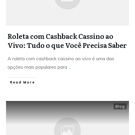
Roleta com Cashback Cassino ao
Vivo: Tudo o que Você Precisa Saber
A roleta com cashback cassino ao vivo é uma das
opções mais populares para
...
​Read More
Blog